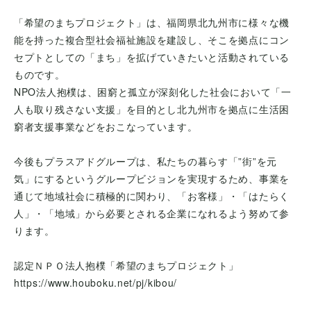
「希望のまちプロジェクト」は、福岡県北九州市に様々な機
能を持った複合型社会福祉施設を建設し、そこを拠点にコン
セプトとしての「まち」を拡げていきたいと活動されている
ものです。
NPO法人抱樸は、困窮と孤立が深刻化した社会において「一
人も取り残さない支援」を目的とし北九州市を拠点に生活困
窮者支援事業などをおこなっています。
今後もプラスアドグループは、私たちの暮らす「”街”を元
気」にするというグループビジョンを実現するため、事業を
通じて地域社会に積極的に関わり、「お客様」・「はたらく
人」・「地域」から必要とされる企業になれるよう努めて参
ります。
認定ＮＰＯ法人抱樸「希望のまちプロジェクト」
https://www.houboku.net/pj/kibou/